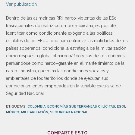
Ver publicación
Dentro de las asimétricas RRII narco-violentas de las ESoI
trasnacionales de matriz colombo-
mexicana, es posible,
identificar como condicionante exógeno a las políticas
estatales de los EEUU,
que para enfrentar las realidades de los
países soberanos, condiciona la estrategia de la
militarización
como respuesta global al narcotráfico y sus delitos conexos,
perfilándose
como
narco
–
gar
ante en el mant
enimiento de la
narco
–
industria, que mina las condiciones sociales y
ambientales de los territorios donde se
ejecutan sus
condicionamientos empotrados en la variable
exclusiva de
Seguridad Nacional
ETIQUETAS
:
COLOMBIA
,
ECONOMÍAS SUBTERRÁNEAS O ILÍCITAS
,
ESOI
,
MÉXICO
,
MILITARIZACIÓN
,
SEGURIDAD NACIONAL
COMPARTE ESTO