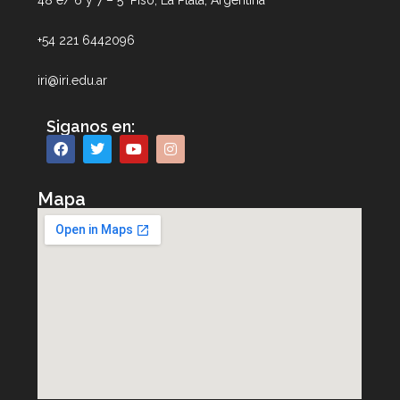
48 e/ 6 y 7 – 5° Piso, La Plata, Argentina
+54 221 6442096
iri@iri.edu.ar
Siganos en:
Mapa