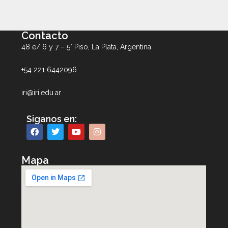
Contacto
48 e/ 6 y 7 – 5° Piso, La Plata, Argentina
+54 221 6442096
iri@iri.edu.ar
Siganos en:
Mapa