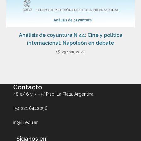
Análisis de coyuntura N 44: Cine y política
internacional: Napoleón en debate
25 abril, 2024
Contacto
48 e/ 6 y 7 – 5° Piso, La Plata, Argentina
+54 221 6442096
iri@iri.edu.ar
Siganos en: