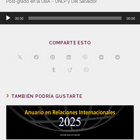
Post-grado en la UBA – UNLP y Del Salvador.
Reproductor
00:00
00:00
de
audio
COMPARTE ESTO
TAMBIÉN PODRÍA GUSTARTE