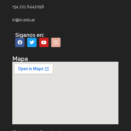
+54 221 6442096
iri@iri.edu.ar
Siganos en:
Mapa