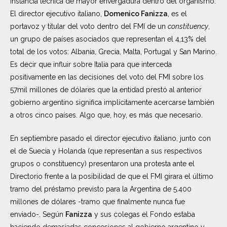
instancia técnica de mayor envergadura dentro del organismo.
El director ejecutivo italiano,
Domenico Fanizza
, es el
portavoz y titular del voto dentro del FMI de un
constituency
,
un grupo de países asociados que representan el 4,13% del
total de los votos: Albania, Grecia, Malta, Portugal y San Marino.
Es decir que influir sobre Italia para que interceda
positivamente en las decisiones del voto del FMI sobre los
57mil millones de dólares que la entidad prestó al anterior
gobierno argentino significa implícitamente acercarse también
a otros cinco países. Algo que, hoy, es más que necesario.
En septiembre pasado el director ejecutivo italiano, junto con
el de Suecia y Holanda (que representan a sus respectivos
grupos o constituency) presentaron una protesta ante el
Directorio frente a la posibilidad de que el FMI girara el último
tramo del préstamo previsto para la Argentina de 5.400
millones de dólares -tramo que finalmente nunca fue
enviado-. Según
Fanizza
y sus colegas el Fondo estaba
haciendo demasiadas concesiones al gobierno argentino y