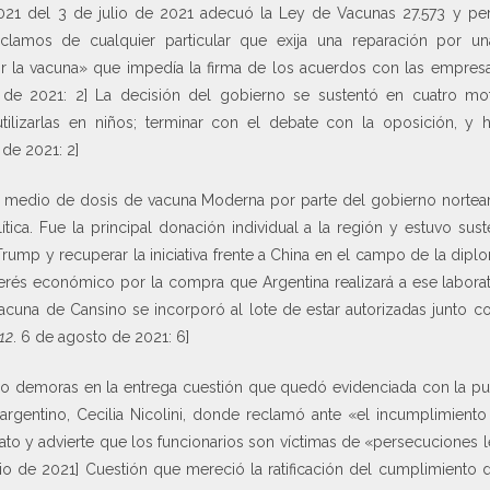
21 del 3 de julio de 2021 adecuó la Ley de Vacunas 27.573 y per
reclamos de cualquier particular que exija una reparación por 
 la vacuna» que impedía la firma de los acuerdos con las empresa
 de 2021: 2] La decisión del gobierno se sustentó en cuatro moti
tilizarlas en niños; terminar con el debate con la oposición, y h
 de 2021: 2]
y medio de dosis de vacuna Moderna por parte del gobierno norteam
tica. Fue la principal donación individual a la región y estuvo sust
Trump y recuperar la iniciativa frente a China en el campo de la diplo
nterés económico por la compra que Argentina realizará a ese labora
 vacuna de Cansino se incorporó al lote de estar autorizadas junto c
12
. 6 de agosto de 2021: 6]
do demoras en la entrega cuestión que quedó evidenciada con la pu
argentino, Cecilia Nicolini, donde reclamó ante «el incumplimient
rato y advierte que los funcionarios son víctimas de «persecuciones
nio de 2021] Cuestión que mereció la ratificación del cumplimiento 