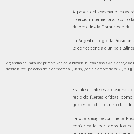
A pesar del escenario catastr
inserción internacional, como 
de presidir» la Comunidad de E
La Argentina logró la Preside
le correspondía a un país latin
Argentina asumirá por primera vez en la historia la Presidencia del Consejo 
desde la recuperación de la democracia. [Clarín, 7 de diciembre de 2021, p. 14]
Es interesante esta designaci
recibido fuertes críticas, com
gobierno actual dentro de la tr
La otra designación fue la Pr
conformado por todos los paíse
política regional para lograr e