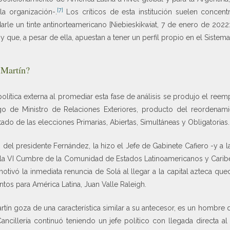
[7]
la organización-.
Los críticos de esta institución suelen concent
rle un tinte antinorteamericano [Niebieskikwiat, 7 de enero de 2022:
 que, a pesar de ella, apuestan a tener un perfil propio en el Sistema
 Martín?
olítica externa al promediar esta fase de análisis se produjo el reemp
rgo de Ministro de Relaciones Exteriores, producto del reordenami
ado de las elecciones Primarias, Abiertas, Simultáneas y Obligatorias.
del presidente Fernández, la hizo el Jefe de Gabinete Cafiero -y a 
 a la VI Cumbre de la Comunidad de Estados Latinoamericanos y Carib
motivó la inmediata renuncia de Solá al llegar a la capital azteca qu
tos para América Latina, Juan Valle Raleigh.
artín goza de una característica similar a su antecesor, es un hombre
Cancillería continuó teniendo un jefe político con llegada directa al