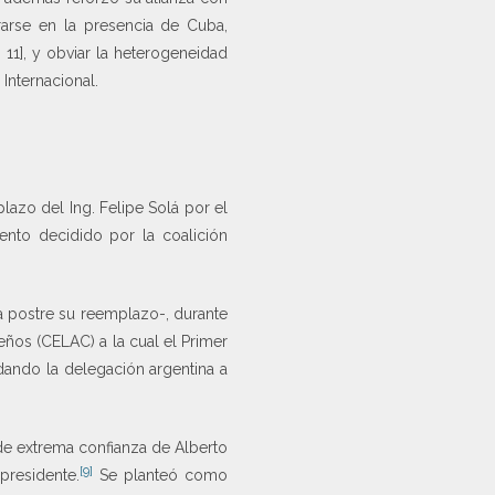
rarse en la presencia de Cuba,
 11], y obviar la heterogeneidad
 Internacional.
lazo del Ing. Felipe Solá por el
ento decidido por la coalición
la postre su reemplazo-, durante
eños (CELAC) a la cual el Primer
edando la delegación argentina a
 de extrema confianza de Alberto
[9]
 presidente.
Se planteó como