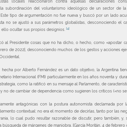
istas locales reaccionaron contra aquellas declaraciones con
la subordinación del voluntarismo ideológico de un sector de la 
 Este tipo de argumentación no fue nueva y buscó por un lado acus
sta no se ajustó a sus parámetros globalistas, desconociendo el cará
[4]
ello ocultar sus propios designios.
có al Presidente cosas que no ha dicho, o hecho, como «apostar ca
ebrero de 2022], desconociendo muchos de los gestos y acciones eje
Occidental.
ón hecha por Alberto Fernández es un dato objetivo, la Argentina ti
tario Internacional (FMI) particularmente en los años noventa y d
trategia, como la ratificó en su mensaje al Parlamento, de característ
 y no de cambiar de dependencia como sugieren los críticos («no ser 
amente antagónicas con la postura autonomista declamada por la
emento contextual: no era el momento de decirlas, tanto por las neg
ania, lo cual pudo resultar razonable de discutir, pero también, y,
 la búsqueda de márgenes de maniobra. [García Moritán, 4 de febrero