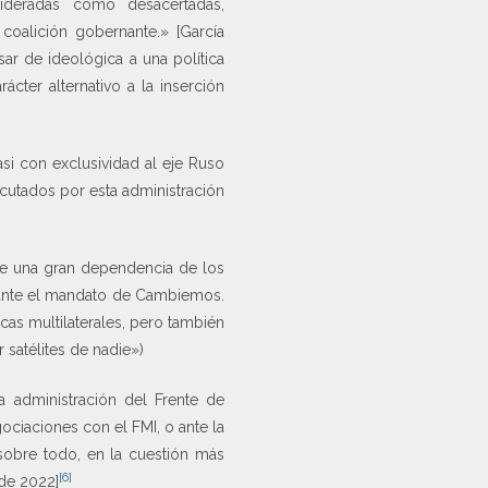
sideradas como desacertadas,
coalición gobernante.» [García
ar de ideológica a una política
cter alternativo a la inserción
si con exclusividad al eje Ruso
cutados por esta administración
ene una gran dependencia de los
urante el mandato de Cambiemos.
icas multilaterales, pero también
satélites de nadie»)
 administración del Frente de
ociaciones con el FMI, o ante la
 sobre todo, en la cuestión más
[6]
 de 2022]