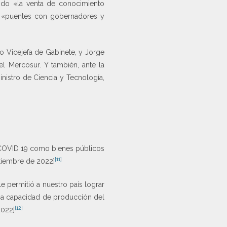
ndo «la venta de conocimiento
ndo «puentes con gobernadores y
o Vicejefa de Gabinete, y Jorge
l Mercosur. Y también, ante la
inistro de Ciencia y Tecnología,
el COVID 19 como bienes públicos
[11]
ptiembre de 2022]
le permitió a nuestro país lograr
una capacidad de producción del
[12]
2022]