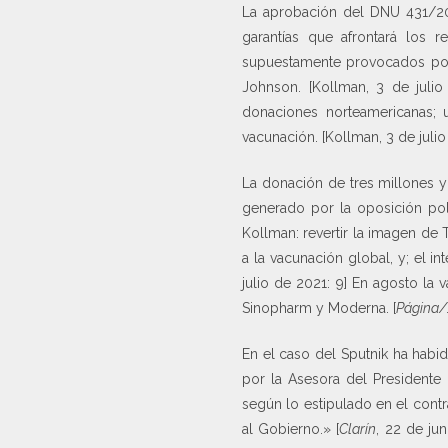
La aprobación del DNU 431/20
garantías que afrontará los 
supuestamente provocados por
Johnson. [Kollman, 3 de julio
donaciones norteamericanas; u
vacunación. [Kollman, 3 de julio
La donación de tres millones 
generado por la oposición polí
Kollman: revertir la imagen de 
a la vacunación global, y; el i
julio de 2021: 9] En agosto la
Sinopharm y Moderna. [
Página/
En el caso del Sputnik ha habi
por la Asesora del Presidente 
según lo estipulado en el cont
al Gobierno.» [
Clarín
, 22 de ju