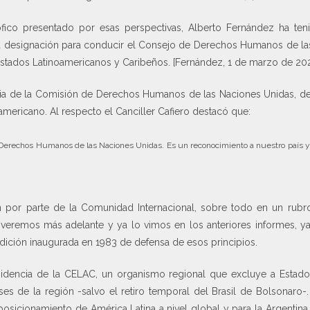
ófico presentado por esas perspectivas, Alberto Fernández ha ten
la designación para conducir el Consejo de Derechos Humanos de la
stados Latinoamericanos y Caribeños. [Fernández, 1 de marzo de 20
ncia de la Comisión de Derechos Humanos de las Naciones Unidas, de
oamericano. Al respecto el Canciller Cafiero destacó que:
de Derechos Humanos de las Naciones Unidas. Es un reconocimiento a nuestro país
ón por parte de la Comunidad Internacional, sobre todo en un rubr
o veremos más adelante y ya lo vimos en los anteriores informes, ya
adición inaugurada en 1983 de defensa de esos principios.
esidencia de la CELAC, un organismo regional que excluye a Estad
s de la región -salvo el retiro temporal del Brasil de Bolsonaro-.
l posicionamiento de América Latina a nivel global y para la Argentin