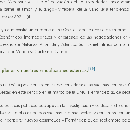
 del Mercosur y una profundización del rol exportador, incorpora
 la carne, el limón y el tango» y federal de la Cancillería tendie
bre de 2021: 13]
, ya que existió un enroque entre Cecilia Todesca, hasta ese moment
conómicos Internacionales y encargado de las negociaciones en e
retario de Malvinas, Antártida y Atlántico Sur, Daniel Filmus como m
ional por Mendoza Guillermo Carmona.
[10]
planos y nuestras vinculaciones externas.
o ratificó la posición argentina de considerar a las vacunas contra 
uestas en este sentido en el marco de la OMC. [Fernández, 21 de se
us políticas públicas que apoyan la investigación y el desarrollo que 
ductivas globales de dos vacunas internacionales, y contamos con 
e incorporar nuevos desarrollos.» [Fernández, 21 de septiembre de 