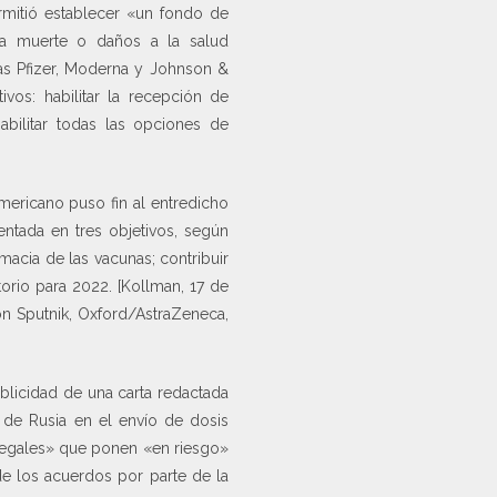
mitió establecer «un fondo de
una muerte o daños a la salud
s Pfizer, Moderna y Johnson &
vos: habilitar la recepción de
abilitar todas las opciones de
ericano puso fin al entredicho
entada en tres objetivos, según
macia de las vacunas; contribuir
torio para 2022. [Kollman, 17 de
on Sputnik, Oxford/AstraZeneca,
blicidad de una carta redactada
o de Rusia en el envío de dosis
 legales» que ponen «en riesgo»
de los acuerdos por parte de la