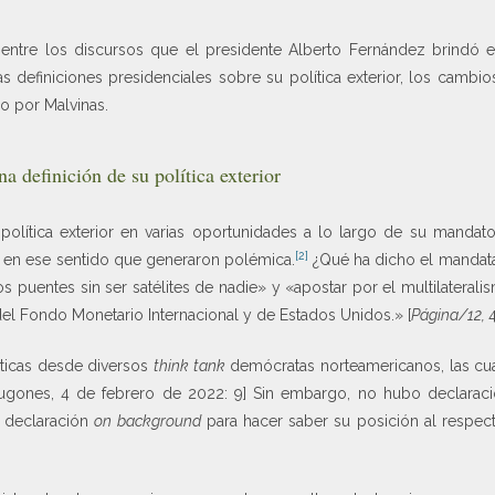
 entre los discursos que el presidente Alberto Fernández brindó 
definiciones presidenciales sobre su política exterior, los cambios
o por Malvinas.
a definición de su política exterior
 política exterior en varias oportunidades a lo largo de su mandato
[2]
 en ese sentido que generaron polémica.
¿Qué ha dicho el mandata
os puentes sin ser satélites de nadie» y «apostar por el multilateral
l Fondo Monetario Internacional y de Estados Unidos.» [
Página/12,
íticas desde diversos
think tank
demócratas norteamericanos, las cua
ugones, 4 de febrero de 2022: 9] Sin embargo, no hubo declaracio
a declaración
on background
para hacer saber su posición al respec