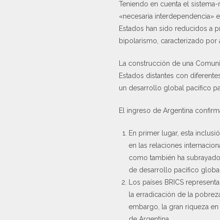
Teniendo en cuenta el sistema-m
«necesaria interdependencia» en
Estados han sido reducidos a pr
bipolarismo, caracterizado por 
La construcción de una Comunid
Estados distantes con diferente
un desarrollo global pacífico p
El ingreso de Argentina confirma
En primer lugar, esta inclusi
en las relaciones internacio
como también ha subrayado e
de desarrollo pacífico global
Los países BRICS representa
la erradicación de la pobreza
embargo, la gran riqueza en
de Argentina.