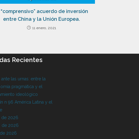
 “comprensivo” acuerdo de inversión
entre China y la Unión Europea.
11 enero, 2021
das Recientes
l ante las urnas: entre la
omía pragmática y el
amiento ideológico
ín n 96 América Latina y el
be
o de 2026
 de 2026
 de 2026