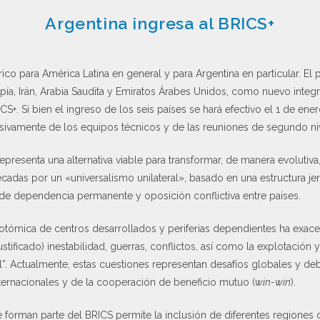
Argentina ingresa al BRICS+
rico para América Latina en general y para Argentina en particular. El
opía, Irán, Arabia Saudita y Emiratos Árabes Unidos, como nuevo inte
CS+. Si bien el ingreso de los seis países se hará efectivo el 1 de en
sivamente de los equipos técnicos y de las reuniones de segundo ni
epresenta una alternativa viable para transformar, de manera evolutiva
adas por un «universalismo unilateral», basado en una estructura jer
e dependencia permanente y oposición conflictiva entre países.
icotómica de centros desarrollados y periferias dependientes ha exac
tificado) inestabilidad, guerras, conflictos, así como la explotación 
l”. Actualmente, estas cuestiones representan desafíos globales y deb
ernacionales y de la cooperación de beneficio mutuo (
win-win
).
 forman parte del BRICS permite la inclusión de diferentes regiones d