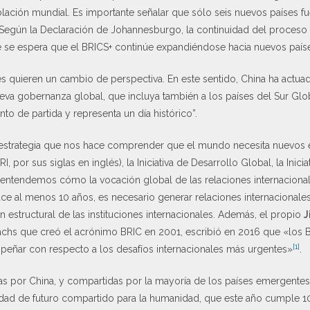
oblación mundial. Es importante señalar que sólo seis nuevos países f
o. Según la Declaración de Johannesburgo, la continuidad del proces
e se espera que el BRICS+ continúe expandiéndose hacia nuevos países
es quieren un cambio de perspectiva. En este sentido, China ha act
ueva gobernanza global, que incluya también a los países del Sur Glo
to de partida y representa un día histórico”.
a estrategia que nos hace comprender que el mundo necesita nuevos e
(BRI, por sus siglas en inglés), la Iniciativa de Desarrollo Global, la Ini
al, entendemos cómo la vocación global de las relaciones internaciona
ce al menos 10 años, es necesario generar relaciones internacionale
estructural de las instituciones internacionales. Además, el propio
J
chs que creó el acrónimo BRIC en 2001, escribió en 2016 que «los 
[1]
mpeñar con respecto a los desafíos internacionales más urgentes»
.
tas por China, y compartidas por la mayoría de los países emergentes
ad de futuro compartido para la humanidad, que este año cumple 10 a