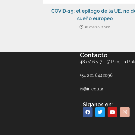
COVID-19: el epílogo de la UE, no d
sueño europeo
18 marzo, 2020
Contacto
48 e/ 6 y 7 – 5° Piso, La Plat
+54 221 6442096
iri@iri.edu.ar
Siganos en: