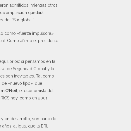
ueron admitidos, mientras otros
o de ampliación quedará
 del “Sur global”.
uado como «fuerza impulsora»
bal. Como afirmó el presidente
quilibrios: si pensamos en la
ciativa de Seguridad Global y la
les son inevitables. Tal como
s de «nuevo tipo», que
im O’Neil
, el economista del
BRICS hoy, como en 2001,
 y en desarrollo, son parte de
ños, al igual que la BRI.