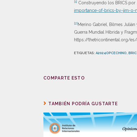
[1]
Construyendo los BRICS por J
importance-of-brics-by-jim-o-n
[2]
Merino Gabriel, Bilmes Julián
Guerra Mundial Híbrida y Fragm
https://thetricontinental.org/e
ETIQUETAS
:
A2024OPCECHINO
,
BRIC
COMPARTE ESTO
TAMBIÉN PODRÍA GUSTARTE