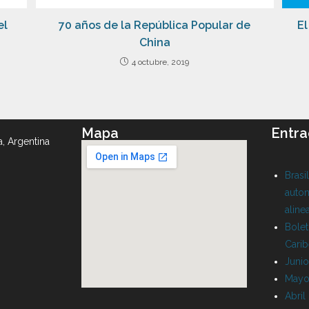
el
70 años de la República Popular de
El
China
4 octubre, 2019
Mapa
Entra
a, Argentina
Brasi
auton
aline
Bolet
Cari
Juni
Mayo
Abril