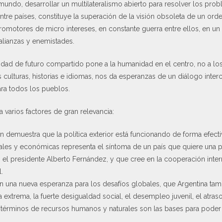
undo, desarrollar un multilateralismo abierto para resolver los prob
tre países, constituye la superación de la visión obsoleta de un orde
omotores de micro intereses, en constante guerra entre ellos, en un 
alianzas y enemistades.
ad de futuro compartido pone a la humanidad en el centro, no a lo
s culturas, historias e idiomas, nos da esperanzas de un diálogo inte
ara todos los pueblos.
 varios factores de gran relevancia:
ón demuestra que la política exterior está funcionando de forma efecti
nales y económicas representa el síntoma de un país que quiere una pol
l presidente Alberto Fernández, y que cree en la cooperación inte
.
n una nueva esperanza para los desafíos globales, que Argentina tam
 extrema, la fuerte desigualdad social, el desempleo juvenil, el atraso 
 términos de recursos humanos y naturales son las bases para poder 