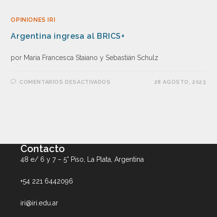
OPINIONES IRI
Argentina ingresa al BRICS+
por Maria Francesca Staiano y Sebastián Schulz
COMENTARIOS DESACTIVADOS
28 AGOSTO, 2023
Contacto
48 e/ 6 y 7 – 5° Piso, La Plata, Argentina
+54 221 6442096
iri@iri.edu.ar