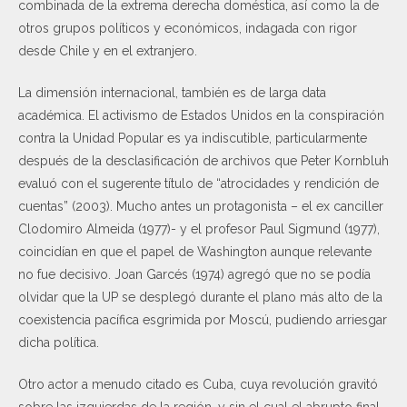
combinada de la extrema derecha doméstica, así como la de
otros grupos políticos y económicos, indagada con rigor
desde Chile y en el extranjero.
La dimensión internacional, también es de larga data
académica. El activismo de Estados Unidos en la conspiración
contra la Unidad Popular es ya indiscutible, particularmente
después de la desclasificación de archivos que Peter Kornbluh
evaluó con el sugerente título de “atrocidades y rendición de
cuentas” (2003). Mucho antes un protagonista – el ex canciller
Clodomiro Almeida (1977)- y el profesor Paul Sigmund (1977),
coincidían en que el papel de Washington aunque relevante
no fue decisivo. Joan Garcés (1974) agregó que no se podía
olvidar que la UP se desplegó durante el plano más alto de la
coexistencia pacífica esgrimida por Moscú, pudiendo arriesgar
dicha política.
Otro actor a menudo citado es Cuba, cuya revolución gravitó
sobre las izquierdas de la región, y sin el cual el abrupto final