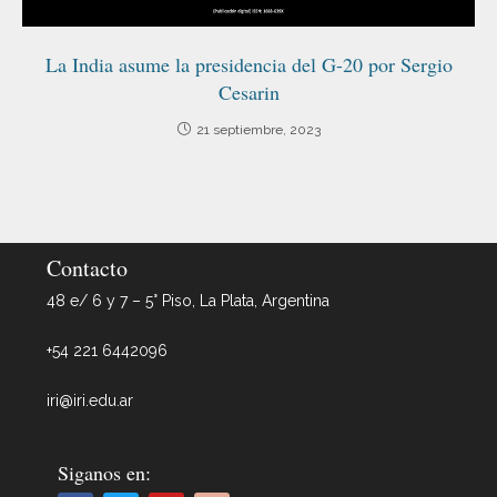
La India asume la presidencia del G-20 por Sergio
Cesarin
21 septiembre, 2023
Contacto
48 e/ 6 y 7 – 5° Piso, La Plata, Argentina
+54 221 6442096
iri@iri.edu.ar
Siganos en: