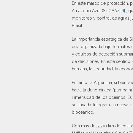
En este marco de protección, pr
Amazonia Azul (SisGAAz)
[6]
, qu
monitoreo y control de aguas j
Brasil.
La importancia estratégica de 
está organizada bajo formatos d
y equipos de detección submarin
de decisiones. En este sentido
humana, la seguridad, la econo
En tanto, la Argentina, si bien
hacia la denominada “pampa húm
inmensidad de los océanos. Es i
soslayada. Integrar una nueva v
bioceánico.
Con más de 5.500 km de costas 