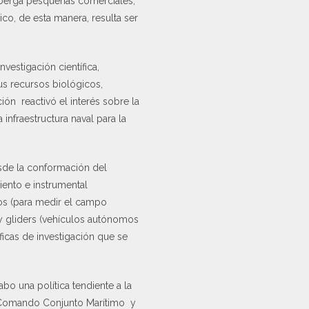
lberga pesquerías comerciales,
o, de esta manera, resulta ser
vestigación científica,
sus recursos biológicos,
n reactivó el interés sobre la
 infraestructura naval para la
sde la conformación del
ento e instrumental
ros (para medir el campo
) y gliders (vehículos autónomos
ficas de investigación que se
bo una política tendiente a la
l Comando Conjunto Marítimo y