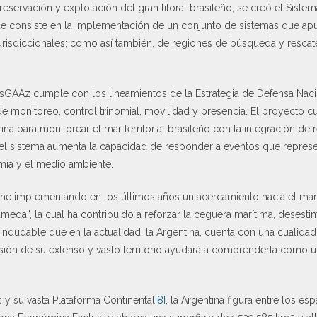
eservación y explotación del gran litoral brasileño, se creó el Siste
e consiste en la implementación de un conjunto de sistemas que apu
urisdiccionales; como así también, de regiones de búsqueda y rescat
SisGAAz cumple con los lineamientos de la Estrategia de Defensa Nac
e monitoreo, control trinomial, movilidad y presencia. El proyecto cub
a para monitorear el mar territorial brasileño con la integración de
, el sistema aumenta la capacidad de responder a eventos que repres
mía y el medio ambiente.
 viene implementando en los últimos años un acercamiento hacia el mar
eda”, la cual ha contribuido a reforzar la ceguera marítima, desest
ndudable que en la actualidad, la Argentina, cuenta con una cualida
isión de su extenso y vasto territorio ayudará a comprenderla como un
y su vasta Plataforma Continental
[8]
, la Argentina figura entre los e