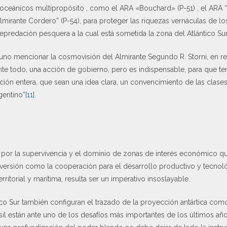
 oceánicos multipropósito , como el ARA «Bouchard» (P-51) , el ARA “
aalmirante Cordero” (P-54), para proteger las riquezas vernáculas de l
predación pesquera a la cual está sometida la zona del Atlántico Sur, 
tuno mencionar la cosmovisión del Almirante Segundo R. Storni, en re
 ante todo, una acción de gobierno, pero es indispensable, para que t
ación entera, que sean una idea clara, un convencimiento de las clases
gentino”
[11]
.
 por la supervivencia y el dominio de zonas de interés económico q
inversión como la cooperación para el desarrollo productivo y tecno
rritorial y marítima, resulta ser un imperativo insoslayable.
ico Sur también configuran el trazado de la proyección antártica como
asil están ante uno de los desafíos más importantes de los últimos año