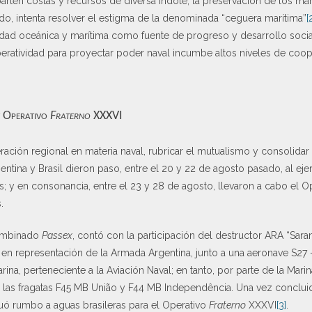
ten costas y recursos de diversa índole, la preservación de los mar
do, intenta resolver el estigma de la denominada “ceguera marítima”
[
dad oceánica y marítima como fuente de progreso y desarrollo social
operatividad para proyectar poder naval incumbe altos niveles de co
y Operativo
Fraterno
XXXVI
ración regional en materia naval, rubricar el mutualismo y consolidar 
ntina y Brasil dieron paso, entre el 20 y 22 de agosto pasado, al e
as; y en consonancia, entre el 23 y 28 de agosto, llevaron a cabo el 
.
combinado
Passex
, contó con la participación del destructor ARA “Sara
en representación de la Armada Argentina, junto a una aeronave S27 
ina, perteneciente a la Aviación Naval; en tanto, por parte de la Marin
 las fragatas F45 MB União y F44 MB Independência. Una vez concluid
nuó rumbo a aguas brasileras para el Operativo
Fraterno
XXXVI
[3]
.