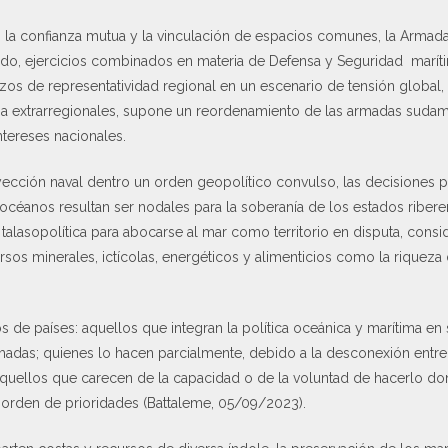
, la confianza mutua y la vinculación de espacios comunes, la Armada 
do, ejercicios combinados en materia de Defensa y Seguridad marítima
azos de representatividad regional en un escenario de tensión global, 
a extrarregionales, supone un reordenamiento de las armadas sudam
ntereses nacionales.
cción naval dentro un orden geopolítico convulso, las decisiones pol
 océanos resultan ser nodales para la soberanía de los estados riber
 talasopolítica para abocarse al mar como territorio en disputa, consi
ursos minerales, ictícolas, energéticos y alimenticios como la riqueza
pos de países: aquellos que integran la política oceánica y marítima en 
madas; quienes lo hacen parcialmente, debido a la desconexión entre s
aquellos que carecen de la capacidad o de la voluntad de hacerlo d
l orden de prioridades (Battaleme, 05/09/2023).