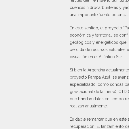
fértiles del Hemisferio Sur. Su
cuencas hidrocarburíferas y ya
una importante fuente potencial
En este sentido, el proyecto “
económica y territorial, se conf
geológicos y energéticos que i
pérdida de recursos naturales e 
disuasión en el Atlántico Sur.
Si bien la Argentina actualmen
proyecto Pampa Azul se avanzó
especializado, como sondas bat
gravitacional de la Tierra), CTD
que brindan datos en tiempo rea
realizan anualmente.
Es dable remarcar que en este a
recuperación. El lanzamiento 