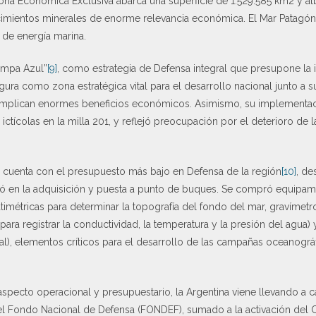
 Zona Económica Exclusiva abarca una superficie de 1.529.585 km2 y a
cimientos minerales de enorme relevancia económica. El Mar Patagónic
 de energía marina.
Pampa Azul”
[9]
, como estrategia de Defensa integral que presupone la in
igura como zona estratégica vital para el desarrollo nacional junto a 
mplican enormes beneficios económicos. Asimismo, su implementació
ictícolas en la milla 201, y reflejó preocupación por el deterioro de la
te cuenta con el presupuesto más bajo en Defensa de la región
[10]
, de
 en la adquisición y puesta a punto de buques. Se compró equipami
imétricas para determinar la topografía del fondo del mar, gravímet
 (para registrar la conductividad, la temperatura y la presión del agua
l), elementos críticos para el desarrollo de las campañas oceanográ
specto operacional y presupuestario, la Argentina viene llevando a ca
del Fondo Nacional de Defensa (FONDEF), sumado a la activación de