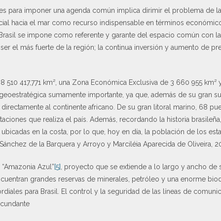
es para imponer una agenda común implica dirimir el problema de la
ocial hacia el mar como recurso indispensable en términos económico
 Brasil se impone como referente y garante del espacio común con l
ser el más fuerte de la región; la continua inversión y aumento de p
de 8 510 417,771 km², una Zona Económica Exclusiva de 3 660 955 km² 
 geoestratégica sumamente importante, ya que, además de su gran super
a directamente al continente africano. De su gran litoral marino, 68 p
aciones que realiza el país. Además, recordando la historia brasileña,
ubicadas en la costa, por lo que, hoy en día, la población de los e
Sánchez de la Barquera y Arroyo y Marciléia Aparecida de Oliveira, 2
a “Amazonia Azul”
[5]
, proyecto que se extiende a lo largo y ancho de 
uentran grandes reservas de minerales, petróleo y una enorme biodi
rdiales para Brasil. El control y la seguridad de las líneas de comuni
ircundante