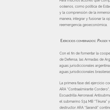
Para muchos actores que compar
océanos, como política de Esta
y la comprensión de la inmensi
manera, integrar y fusionar la 
reemergencia geoeconómica.
Ejercicios combinados:
Passex
Con el fin de fomentar la coope
de Defensa, las Armadas de Arge
aguas jurisdiccionales argentin
aguas jurisdiccionales brasileras
La primera fase del ejercicio 
ARA “Contraalmirante Cordero”, 
Escuadrilla Aeronaval Antisubmar
el submarino S34 MB “Tikuna” y
destructor ARA “Sarandí” conti