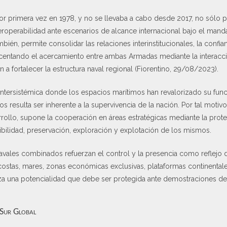
por primera vez en 1978, y no se llevaba a cabo desde 2017, no sólo 
eroperabilidad ante escenarios de alcance internacional bajo el mand
ién, permite consolidar las relaciones interinstitucionales, la confi
ecentando el acercamiento entre ambas Armadas mediante la interac
a fortalecer la estructura naval regional (Fiorentino, 29/08/2023).
intersistémica donde los espacios marítimos han revalorizado su fun
s resulta ser inherente a la supervivencia de la nación. Por tal motiv
ollo, supone la cooperación en áreas estratégicas mediante la prot
ibilidad, preservación, exploración y explotación de los mismos.
navales combinados refuerzan el control y la presencia como reflejo d
ostas, mares, zonas económicas exclusivas, plataformas continentales
raza una potencialidad que debe ser protegida ante demostraciones de
l Sur Global