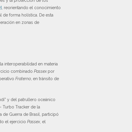
es y la protección de los
2]
, reorientando el conocimiento
 de forma holística. De esta
operación en zonas de
la interoperabilidad en materia
jercicio combinado
Passex
por
Operativo
Fraterno
, en tránsito de
ndí” y del patrullero oceánico
– Turbo Tracker de la
a de Guerra de Brasil, participó
o el ejercicio
Passex
, el