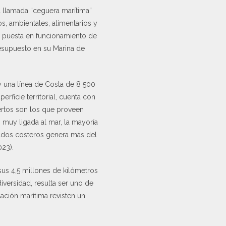
 llamada “ceguera marítima”
s, ambientales, alimentarios y
a puesta en funcionamiento de
resupuesto en su Marina de
y una línea de Costa de 8 500
ficie territorial, cuenta con
uertos son los que proveen
 muy ligada al mar, la mayoría
stados costeros genera más del
023).
sus 4,5 millones de kilómetros
versidad, resulta ser uno de
cación marítima revisten un