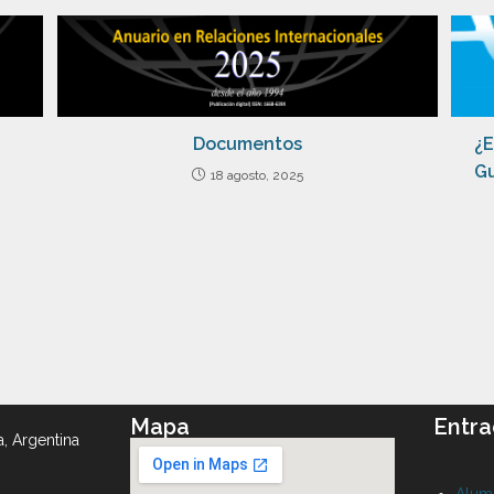
Documentos
¿E
Gu
18 agosto, 2025
Mapa
Entra
a, Argentina
Alumn