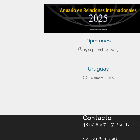
Opiniones
19 septiembre, 2025
Uruguay
26 enero, 2016
Contacto
48 e/ 6 y 7 – 5° Piso, La Plat
+54 221 6442096