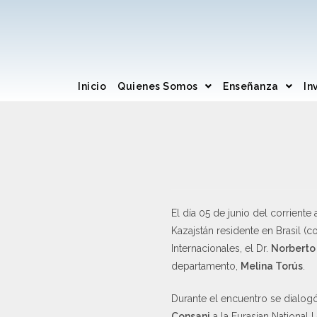
Inicio
Quienes Somos
Enseñanza
In
El día 05 de junio del corriente
Kazajstán residente en Brasil (c
Internacionales, el Dr.
Norberto
departamento,
Melina Torús
.
Durante el encuentro se dialogó
Consani
a la Eurasian National 