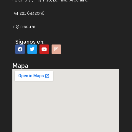
48 e/ 6 y 7 – 5° Piso, La Plata, Argentina
+54 221 6442096
iri@iri.edu.ar
Siganos en:
Mapa