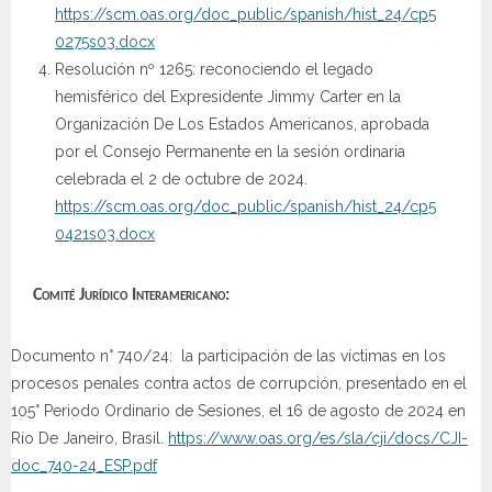
https://scm.oas.org/doc_public/spanish/hist_24/cp5
0275s03.docx
Resolución nº 1265: reconociendo el legado
hemisférico del Expresidente Jimmy Carter en la
Organización De Los Estados Americanos, aprobada
por el Consejo Permanente en la sesión ordinaria
celebrada el 2 de octubre de 2024.
https://scm.oas.org/doc_public/spanish/hist_24/cp5
0421s03.docx
Comité Jurídico Interamericano:
Documento n° 740/24: la participación de las víctimas en los
procesos penales contra actos de corrupción, presentado en el
105° Periodo Ordinario de Sesiones, el 16 de agosto de 2024 en
Río De Janeiro, Brasil.
https://www.oas.org/es/sla/cji/docs/CJI-
doc_740-24_ESP.pdf