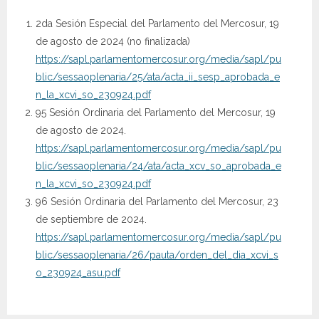
2da Sesión Especial del Parlamento del Mercosur, 19
de agosto de 2024 (no finalizada)
https://sapl.parlamentomercosur.org/media/sapl/pu
blic/sessaoplenaria/25/ata/acta_ii_sesp_aprobada_e
n_la_xcvi_so_230924.pdf
95 Sesión Ordinaria del Parlamento del Mercosur, 19
de agosto de 2024.
https://sapl.parlamentomercosur.org/media/sapl/pu
blic/sessaoplenaria/24/ata/acta_xcv_so_aprobada_e
n_la_xcvi_so_230924.pdf
96 Sesión Ordinaria del Parlamento del Mercosur, 23
de septiembre de 2024.
https://sapl.parlamentomercosur.org/media/sapl/pu
blic/sessaoplenaria/26/pauta/orden_del_dia_xcvi_s
o_230924_asu.pdf