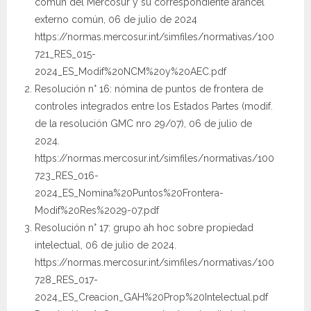
común del Mercosur y su correspondiente arancel
externo común, 06 de julio de 2024
https://normas.mercosur.int/simfiles/normativas/100
721_RES_015-
2024_ES_Modif%20NCM%20y%20AEC.pdf
Resolución n° 16: nómina de puntos de frontera de
controles integrados entre los Estados Partes (modif.
de la resolución GMC nro 29/07), 06 de julio de
2024.
https://normas.mercosur.int/simfiles/normativas/100
723_RES_016-
2024_ES_Nomina%20Puntos%20Frontera-
Modif%20Res%2029-07.pdf
Resolución n° 17: grupo ah hoc sobre propiedad
intelectual, 06 de julio de 2024.
https://normas.mercosur.int/simfiles/normativas/100
728_RES_017-
2024_ES_Creacion_GAH%20Prop%20Intelectual.pdf