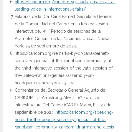
https://caricom.org/caricom-sg-lauds-jamaica-as-a-
leading-voice-in-international-affairs/
Palabras de la Dra. Carla Barnett, Secretaria General
de la Comunidad del Caribe, en la tercera sesión
interactiva del 79. ° Período de sesiones de la
Asamblea General de las Naciones Unidas. Nueva
York, 25 de septiembre de 2024.
https://caricom.org/remarks-by-dr-carla-barnett-
secretary-general-of-the-caribbean-community-at-
the-third-interactive-session-of-the-79th-session-of-
the-united-nations-general-assembly-un-
headquarters-new-york-25-se/
Comentarios del Secretario General Adjunto de
CARICOM, Dr. Armstrong Alexis | 8º Foro De
Infraestructura Del Caribe (CARIF). Miami, FL., 27 de
septiembre de 2024.
https://caricom.org/speaking-
notes-for-the-deputy-secretary-general-of-the-
caribbean-community-caricom-dr-armstrong-alexis-