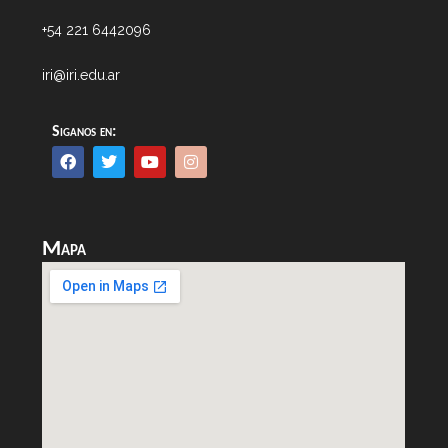
+54 221 6442096
iri@iri.edu.ar
Siganos en:
Mapa