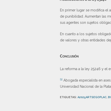
En primer lugar se modifica el 
de punibilidad. Aumentan las mu
sus agentes son sujetos obligad
En cuanto a los sujetos obliga
de valores y otras entidades de
Conclusión
La reforma a la ley 25246 y el e
[1]
Abogada especialista en aseso
Universidad Nacional de la Plata
ETIQUETAS
:
A2025ARTSEGOPLAC
,
B