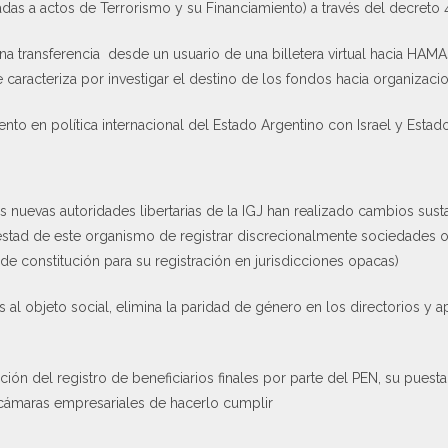
das a actos de Terrorismo y su Financiamiento) a través del decreto
una transferencia desde un usuario de una billetera virtual hacia HA
 caracteriza por investigar el destino de los fondos hacia organizacion
nto en política internacional del Estado Argentino con Israel y Esta
s nuevas autoridades libertarias de la IGJ han realizado cambios susta
testad de este organismo de registrar discrecionalmente sociedades of
e constitución para su registración en jurisdicciones opacas)
 al objeto social, elimina la paridad de género en los directorios y 
ón del registro de beneficiarios finales por parte del PEN, su puest
s cámaras empresariales de hacerlo cumplir