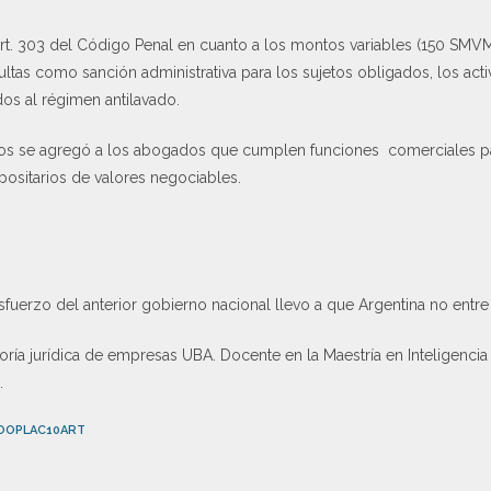
art. 303 del Código Penal en cuanto a los montos variables (150 SMVM
ltas como sanción administrativa para los sujetos obligados, los activ
os al régimen antilavado.
dos se agregó a los abogados que cumplen funciones comerciales para
positarios de valores negociables.
sfuerzo del anterior gobierno nacional llevo a que Argentina no entre e
ría jurídica de empresas UBA. Docente en la Maestría en Inteligencia 
.
OOPLAC10ART