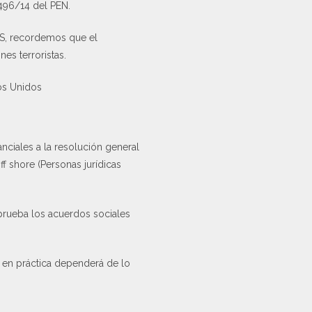
 496/14 del PEN.
MAS, recordemos que el
es terroristas.
dos Unidos
nciales a la resolución general
f shore (Personas jurídicas
aprueba los acuerdos sociales
a en práctica dependerá de lo