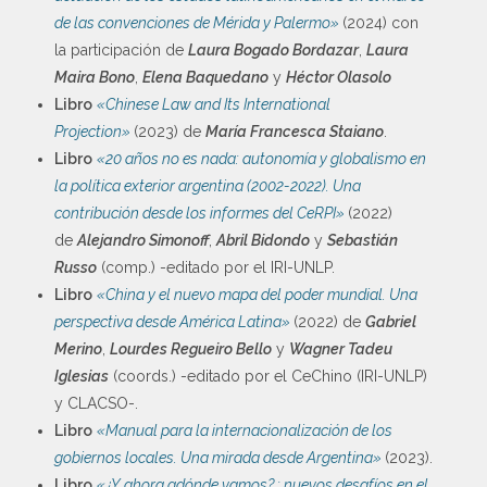
de las convenciones de Mérida y Palermo»
(2024) con
la participación de
Laura Bogado Bordazar
,
Laura
Maira Bono
,
Elena Baquedano
y
Héctor Olasolo
Libro
«Chinese Law and Its International
Projection»
(2023) de
María Francesca Staiano
.
Libro
«20 años no es nada: autonomía y globalismo en
la política exterior argentina (2002-2022). Una
contribución desde los informes del CeRPI»
(2022)
de
Alejandro Simonoff
,
Abril Bidondo
y
Sebastián
Russo
(comp.) -editado por el IRI-UNLP.
Libro
«China y el nuevo mapa del poder mundial. Una
perspectiva desde América Latina»
(2022) de
Gabriel
Merino
,
Lourdes Regueiro Bello
y
Wagner Tadeu
Iglesias
(coords.) -editado por el CeChino (IRI-UNLP)
y CLACSO-.
Libro
«Manual para la internacionalización de los
gobiernos locales. Una mirada desde Argentina»
(2023).
Libro
«¿Y ahora adónde vamos? : nuevos desafíos en el