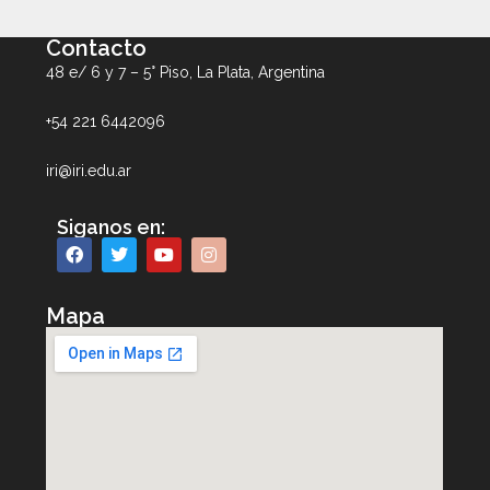
Contacto
48 e/ 6 y 7 – 5° Piso, La Plata, Argentina
+54 221 6442096
iri@iri.edu.ar
Siganos en:
Mapa