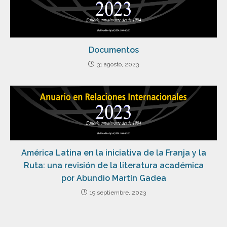
Documentos
31 agosto, 2023
América Latina en la iniciativa de la Franja y la
Ruta: una revisión de la literatura académica
por Abundio Martín Gadea
19 septiembre, 2023