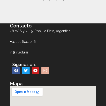
Contacto
48 e/ 6 y 7 – 5° Piso, La Plata, Argentina
+54 221 6442096
iri@iri.edu.ar
Siganos en:
Mapa