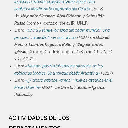
la política exterior argentina (2002-2022). Una
contribución desde los informes del CeRPI»
(2022)
de
Alejandro Simonoff
,
Abril Bidondo
y
Sebastián
Russo
(comp.) -editado por el IRI-UNLP.
Libro
«China y el nuevo mapa del poder mundial. Una
perspectiva desde América Latina»
(2022) de
Gabriel
Merino
,
Lourdes Regueiro Bello
y
Wagner Tadeu
Iglesias
(coords.) -editado por el CeChino (IRI-UNLP)
y CLACSO-.
Libro
«Manual para la internacionalización de los
gobiernos locales. Una mirada desde Argentina»
(2023).
Libro
«¿Y ahora adónde vamos? : nuevos desafíos en el
Medio Oriente»
(2023) de
Ornela Fabani
e
Ignacio
Rullansky
.
ACTIVIDADES DE LOS