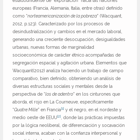
estadounidense de “exportación” hacia las naciones
europeas (Francia, Alemania, Italia, entre otras) definido
como “
norteamericanización de la pobreza
” (Wacquant,
2012, p.123). Caracterizado por los procesos de
desindustrialización y cambios en el mercado laboral,
generando una creciente desocupación, desigualdades
urbanas, nuevas formas de marginalidad
socioeconómica de carácter étnico acompañadas de
segregación espacial y agitación urbana. Elementos que
Wacquant(2012) analiza haciendo un trabajo de campo
comparativo, bien definido, obteniendo un análisis de
diversas estructuras sociales y mentales desde la
perspectiva de “
los de adentro
” en los cinturones que
aborda, el rojo en La Courneuve, específicamente
[1]
“
Quatre Mille
” en Francia
y el negro, en el nordeste y
[2]
medio oeste de EEUU
, donde las prácticas impuestas
por la lógica neoliberal, de diferenciación y socavación
social interna, acaban con la confianza interpersonal y