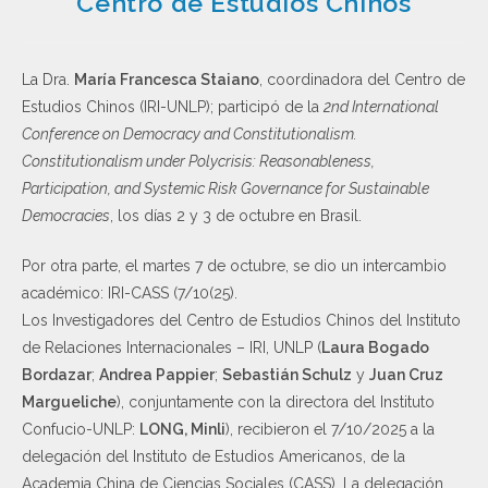
Centro de Estudios Chinos
La Dra.
María Francesca Staiano
, coordinadora del Centro de
Estudios Chinos (IRI-UNLP); participó de la
2nd International
Conference on Democracy and Constitutionalism.
Constitutionalism under Polycrisis: Reasonableness,
Participation, and Systemic Risk Governance for Sustainable
Democracies
, los días 2 y 3 de octubre en Brasil.
Por otra parte, el martes 7 de octubre, se dio un intercambio
académico: IRI-CASS (7/10(25).
Los Investigadores del Centro de Estudios Chinos del Instituto
de Relaciones Internacionales – IRI, UNLP (
Laura Bogado
Bordazar
;
Andrea Pappier
;
Sebastián Schulz
y
Juan Cruz
Margueliche
), conjuntamente con la directora del Instituto
Confucio-UNLP:
LONG, Minli
), recibieron el 7/10/2025 a la
delegación del Instituto de Estudios Americanos, de la
Academia China de Ciencias Sociales (CASS). La delegación