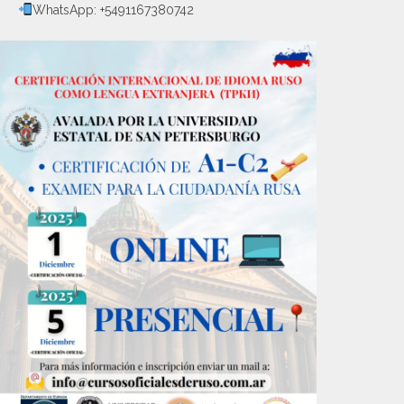
WhatsApp: +5491167380742