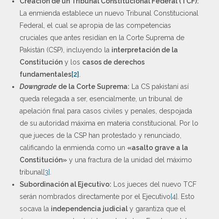
Creación de un Tribunal Constitucional Federal (TCF):
La enmienda establece un nuevo Tribunal Constitucional
Federal, el cual se apropia de las competencias
cruciales que antes residían en la Corte Suprema de
Pakistán (CSP), incluyendo la
interpretación de la
Constitución
y los
casos de derechos
fundamentales
[2]
.
Downgrade
de la Corte Suprema:
La CS pakistaní así
queda relegada a ser, esencialmente, un tribunal de
apelación final para casos civiles y penales, despojada
de su autoridad máxima en materia constitucional. Por lo
que jueces de la CSP han protestado y renunciado,
calificando la enmienda como un
«asalto grave a la
Constitución»
y una fractura de la unidad del máximo
tribunal
[3]
.
Subordinación al Ejecutivo:
Los jueces del nuevo TCF
serán nombrados directamente por el Ejecutivo
[4]
. Esto
socava la
independencia judicial
y garantiza que el