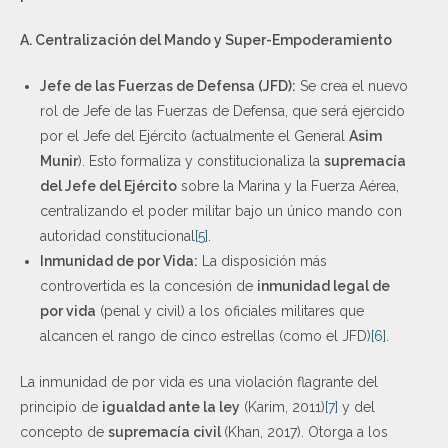
A. Centralización del Mando y Super-Empoderamiento
Jefe de las Fuerzas de Defensa (JFD):
Se crea el nuevo
rol de Jefe de las Fuerzas de Defensa, que será ejercido
por el Jefe del Ejército (actualmente el General
Asim
Munir
). Esto formaliza y constitucionaliza la
supremacía
del Jefe del Ejército
sobre la Marina y la Fuerza Aérea,
centralizando el poder militar bajo un único mando con
autoridad constitucional
[5]
.
Inmunidad de por Vida:
La disposición más
controvertida es la concesión de
inmunidad legal de
por vida
(penal y civil) a los oficiales militares que
alcancen el rango de cinco estrellas (como el JFD)
[6]
.
La inmunidad de por vida es una violación flagrante del
principio de
igualdad ante la ley
(Karim, 2011)
[7]
y del
concepto de
supremacía civil
(Khan, 2017). Otorga a los