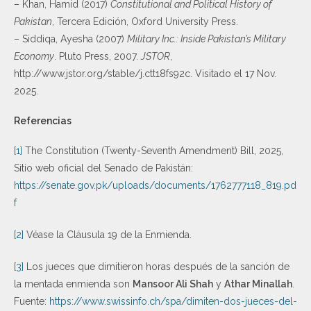
– Khan, Hamid (2017)
Constitutional and Political History of
Pakistan
, Tercera Edición, Oxford University Press.
– Siddiqa, Ayesha (2007)
Military Inc.: Inside Pakistan’s Military
Economy
. Pluto Press, 2007.
JSTOR
,
http://www.jstor.org/stable/j.ctt18fs92c. Visitado el 17 Nov.
2025.
Referencias
[1]
The Constitution (Twenty-Seventh Amendment) Bill, 2025,
Sitio web oficial del Senado de Pakistán:
https://senate.gov.pk/uploads/documents/1762777118_819.pd
f
[2]
Véase la Cláusula 19 de la Enmienda.
[3]
Los jueces que dimitieron horas después de la sanción de
la mentada enmienda son
Mansoor Ali Shah
y
Athar Minallah
.
Fuente:
https://www.swissinfo.ch/spa/dimiten-dos-jueces-del-