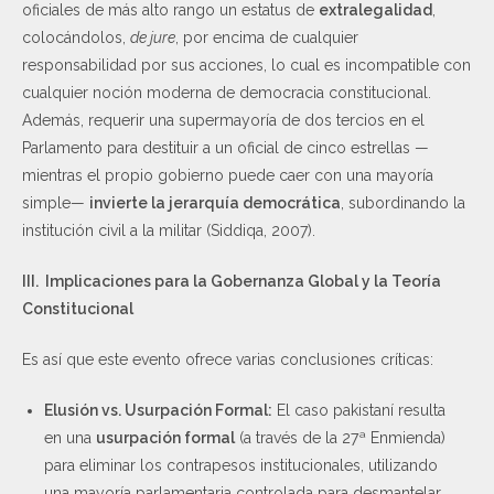
oficiales de más alto rango un estatus de
extralegalidad
,
colocándolos,
de jure
, por encima de cualquier
responsabilidad por sus acciones, lo cual es incompatible con
cualquier noción moderna de democracia constitucional.
Además, requerir una supermayoría de dos tercios en el
Parlamento para destituir a un oficial de cinco estrellas —
mientras el propio gobierno puede caer con una mayoría
simple—
invierte la jerarquía democrática
, subordinando la
institución civil a la militar (Siddiqa, 2007).
III. Implicaciones para la Gobernanza Global y la Teoría
Constitucional
Es así que este evento ofrece varias conclusiones críticas:
Elusión vs. Usurpación Formal:
El caso pakistaní resulta
en una
usurpación formal
(a través de la 27ª Enmienda)
para eliminar los contrapesos institucionales, utilizando
una mayoría parlamentaria controlada para desmantelar