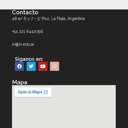
Contacto
48 e/ 6 y 7 – 5° Piso, La Plata, Argentina
+54 221 6442096
iri@iri.edu.ar
Siganos en:
Mapa