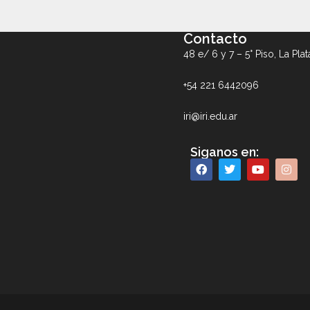
Contacto
48 e/ 6 y 7 – 5° Piso, La Plat
+54 221 6442096
iri@iri.edu.ar
Siganos en: