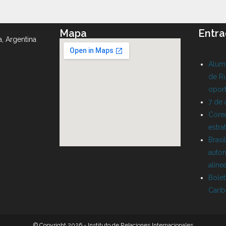
Mapa
Entra
a, Argentina
Alumn
de Ru
oport
7 de
Corea
estra
Brasi
auton
aline
Bolet
Cari
© Copyright 2026 - Instituto de Relaciones Internacionales