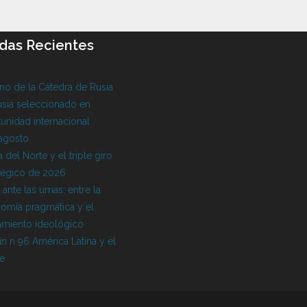
das Recientes
o de la Cátedra de Rusia
sia seleccionado en
unidad internacional
 agosto
 del Norte y el triple giro
tégico de 2026
l ante las urnas: entre la
omía pragmática y el
amiento ideológico
ín n 96 América Latina y el
be