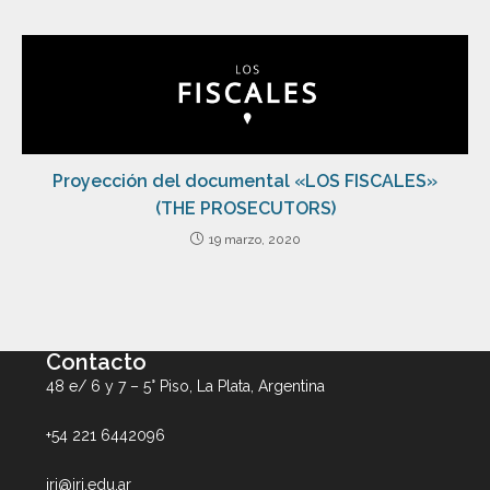
Proyección del documental «LOS FISCALES»
(THE PROSECUTORS)
19 marzo, 2020
Contacto
48 e/ 6 y 7 – 5° Piso, La Plata, Argentina
+54 221 6442096
iri@iri.edu.ar