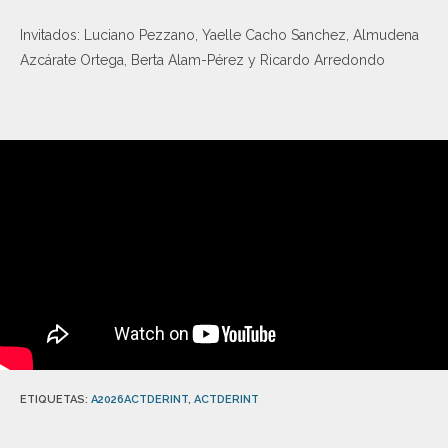
Invitados: Luciano Pezzano, Yaelle Cacho Sanchez, Almudena
Azcárate Ortega, Berta Alam-Pérez y Ricardo Arredondo
ETIQUETAS
:
A2026ACTDERINT
,
ACTDERINT