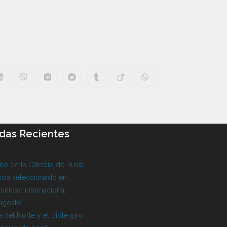
das Recientes
o de la Cátedra de Rusia
sia seleccionado en
unidad internacional
 agosto
 del Norte y el triple giro