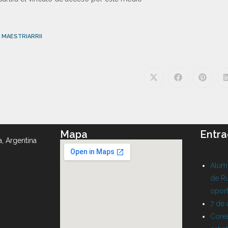
 MAESTRIARRII
Mapa
Entra
a, Argentina
Alumn
de Ru
oport
7 de
Corea