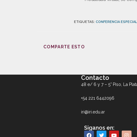
ETIQUETAS
:
CONFERENCIA ESPECIAL
COMPARTE ESTO
Contacto
48 e/ 6 y 7 – 5° Piso, La Plat
+54 221 6442096
iri@iri.edu.ar
Siganos en: