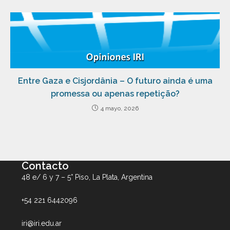
Entre Gaza e Cisjordânia – O futuro ainda é uma
promessa ou apenas repetição?
4 mayo, 2026
Contacto
48 e/ 6 y 7 – 5° Piso, La Plata, Argentina
+54 221 6442096
iri@iri.edu.ar