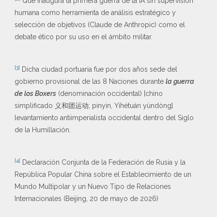
Que inaugura la primera guerra de la IA sin supervisión
humana como herramienta de análisis estratégico y
selección de objetivos (Claude de Anthropic) como el
debate ético por su uso en el ámbito militar.
[3]
Dicha ciudad portuaria fue por dos años sede del
gobierno provisional de las 8 Naciones durante
la guerra
de los Boxers
(denominación occidental) [chino
simplificado 义和团运动; pinyin, Yìhétuán yùndòng]
levantamiento antiimperialista occidental dentro del Siglo
de la Humillación.
[4]
Declaración Conjunta de la Federación de Rusia y la
República Popular China sobre el Establecimiento de un
Mundo Multipolar y un Nuevo Tipo de Relaciones
Internacionales (Beijing, 20 de mayo de 2026)