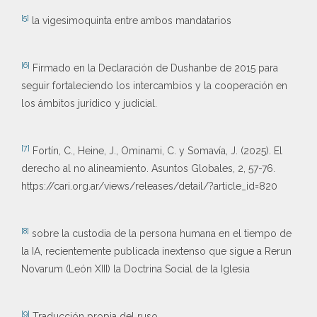
[5]
la vigesimoquinta entre ambos mandatarios
[6]
Firmado en la Declaración de Dushanbe de 2015 para
seguir fortaleciendo los intercambios y la cooperación en
los ámbitos jurídico y judicial.
[7]
Fortín, C., Heine, J., Ominami, C. y Somavía, J. (2025). El
derecho al no alineamiento. Asuntos Globales, 2, 57-76.
https://cari.org.ar/views/releases/detail/?article_id=820
[8]
sobre la custodia de la persona humana en el tiempo de
la IA, recientemente publicada inextenso que sigue a Rerun
Novarum (León XIII) la Doctrina Social de la Iglesia
[9]
Traducción propia del ruso