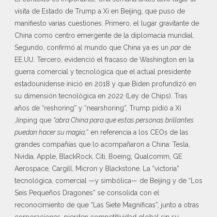
visita de Estado de Trump a Xi en Beijing, que puso de
manifiesto varias cuestiones. Primero, el lugar gravitante de
China como centro emergente de la diplomacia mundial.
Segundo, confirmó al mundo que China ya es un
par
de
EE.UU. Tercero, evidenció el fracaso de Washington en la
guerra comercial y tecnológica que el actual presidente
estadounidense inició en 2018 y que Biden profundizó en
su dimensión tecnológica en 2022 (Ley de Chips). Tras
años de “reshoring” y “nearshoring”, Trump pidió a Xi
Jinping que
“abra China para que estas personas brillantes
puedan hacer su magia,
” en referencia a los CEOs de las
grandes compañías que lo acompañaron a China: Tesla,
Nvidia, Apple, BlackRock, Citi, Boeing, Qualcomm, GE
Aerospace, Cargill, Micron y Blackstone. La “victoria”
tecnológica, comercial —y simbólica— de Beijing y de “Los
Seis Pequeños Dragones” se consolida con el
reconocimiento de que “Las Siete Magníficas”, junto a otras
corporaciones, pierden competitividad global sin su