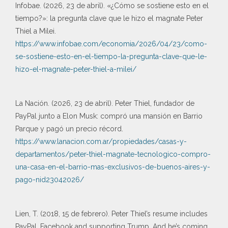
Infobae. (2026, 23 de abril). «¿Cómo se sostiene esto en el
tiempo?»: la pregunta clave que le hizo el magnate Peter
Thiel a Milei.
https://www.infobae.com/economia/2026/04/23/como-
se-sostiene-esto-en-el-tiempo-la-pregunta-clave-que-le-
hizo-el-magnate-peter-thiel-a-milei/
La Nación. (2026, 23 de abril). Peter Thiel, fundador de
PayPal junto a Elon Musk: compró una mansión en Barrio
Parque y pagó un precio récord.
https://www.lanacion.com.ar/propiedades/casas-y-
departamentos/peter-thiel-magnate-tecnologico-compro-
una-casa-en-el-barrio-mas-exclusivos-de-buenos-aires-y-
pago-nid23042026/
Lien, T. (2018, 15 de febrero). Peter Thiel’s resume includes
PayPal, Facebook and supporting Trump. And he’s coming