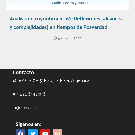
Análisis de coyuntura nº 62: Reflexiones (alcances
y complejidades) en tiempos de Posverdad
5 agosto, 2026
Contacto
48 e/ 6 y 7 – 5° Piso, La Plata, Argentina
+54 221 6442096
iri@iri.edu.ar
Siganos en: