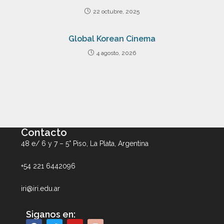
22 octubre, 2025
Global Korean Cinema
4 agosto, 2026
Contacto
48 e/ 6 y 7 – 5° Piso, La Plata, Argentina
+54 221 6442096
iri@iri.edu.ar
Siganos en: