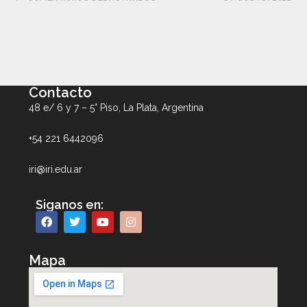
Contacto
48 e/ 6 y 7 – 5° Piso, La Plata, Argentina
+54 221 6442096
iri@iri.edu.ar
Siganos en:
Mapa