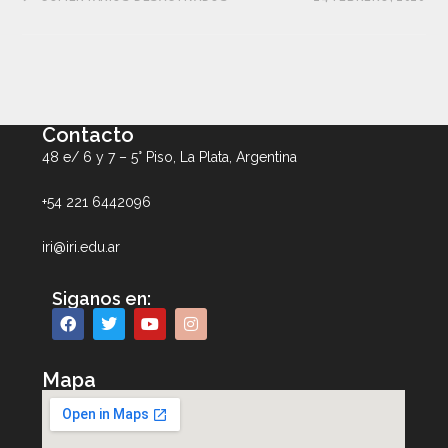
Contacto
48 e/ 6 y 7 – 5° Piso, La Plata, Argentina
+54 221 6442096
iri@iri.edu.ar
Siganos en:
Mapa