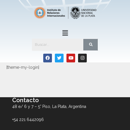
[theme-my-login]
Contacto
48 e/ 6 y 7 – 5° Piso, La Plata, Argentina
+54 221 6442096