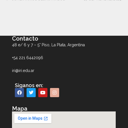
Contacto
48 e/ 6 y 7 – 5° Piso, La Plata, Argentina
+54 221 6442096
iri@iri.edu.ar
Siganos en:
Mapa