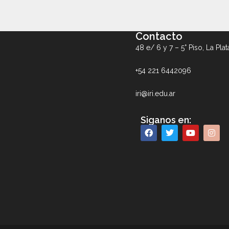
Contacto
48 e/ 6 y 7 – 5° Piso, La Plat
+54 221 6442096
iri@iri.edu.ar
Siganos en: