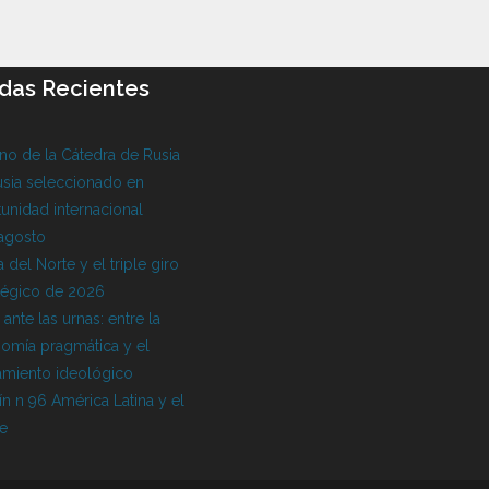
das Recientes
o de la Cátedra de Rusia
sia seleccionado en
unidad internacional
 agosto
 del Norte y el triple giro
tégico de 2026
l ante las urnas: entre la
omía pragmática y el
amiento ideológico
ín n 96 América Latina y el
be