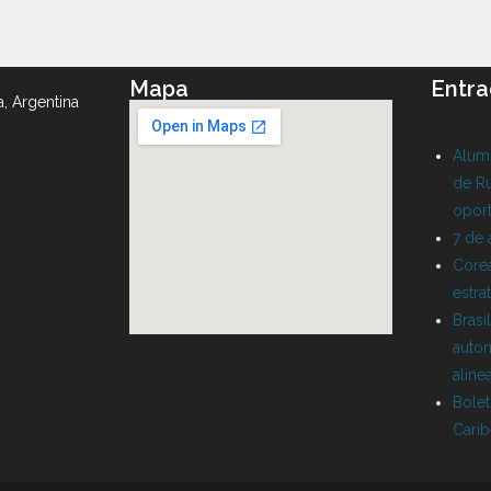
Mapa
Entra
a, Argentina
Alumn
de Ru
oport
7 de
Corea
estra
Brasi
auton
aline
Bolet
Cari