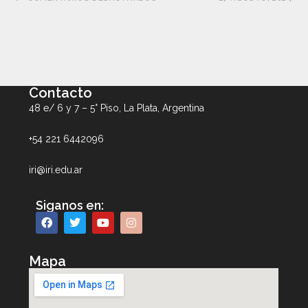
Contacto
48 e/ 6 y 7 – 5° Piso, La Plata, Argentina
+54 221 6442096
iri@iri.edu.ar
Siganos en:
Mapa