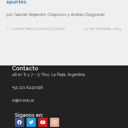
apuntes.
por Gabriel Alejandro Chapunov y Andrés Dragowski
COMENTARIOS DESACTIVADOS
15 SEPTIEMBRE, 2025
Contacto
48 e/ 6 y 7 – 5° Piso, La Plata, Argentina
+54 221 6442096
iri@iri.edu.ar
Siganos en: