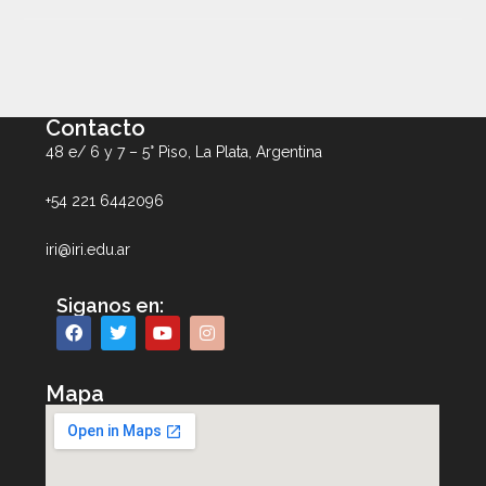
Contacto
48 e/ 6 y 7 – 5° Piso, La Plata, Argentina
+54 221 6442096
iri@iri.edu.ar
Siganos en:
Mapa