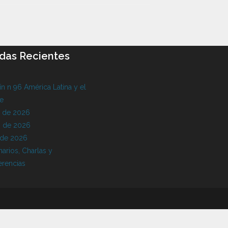
das Recientes
ín n 96 América Latina y el
be
o de 2026
 de 2026
 de 2026
arios, Charlas y
erencias