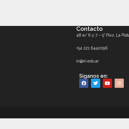
Contacto
48 e/ 6 y 7 – 5° Piso, La Plat
+54 221 6442096
iri@iri.edu.ar
Siganos en: