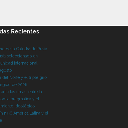
das Recientes
o de la Cátedra de Rusia
sia seleccionado en
unidad internacional
 agosto
 del Norte y el triple giro
tégico de 2026
l ante las urnas: entre la
omía pragmática y el
amiento ideológico
ín n 96 América Latina y el
be