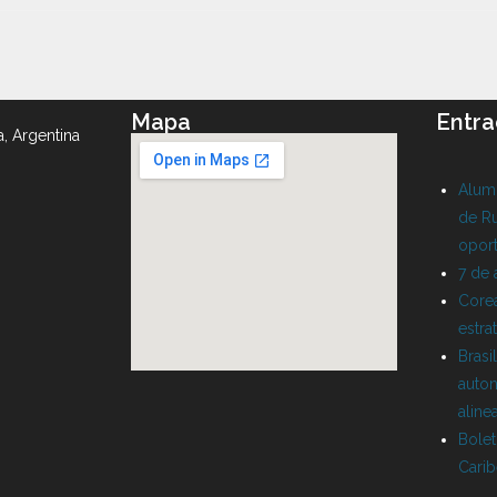
Mapa
Entra
a, Argentina
Alumn
de Ru
oport
7 de
Corea
estra
Brasi
auton
aline
Bolet
Cari