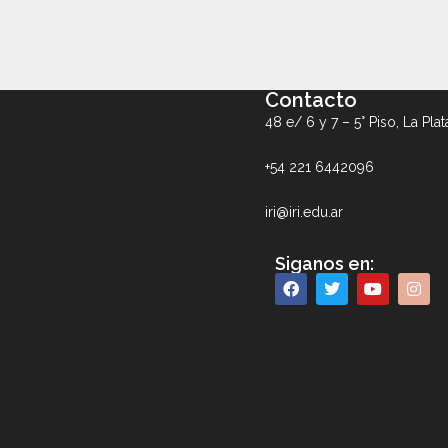
Contacto
48 e/ 6 y 7 – 5° Piso, La Plat
+54 221 6442096
iri@iri.edu.ar
Siganos en: