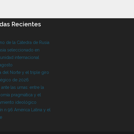
das Recientes
o de la Cátedra de Rusia
sia seleccionado en
unidad internacional
 agosto
 del Norte y el triple giro
tégico de 2026
l ante las urnas: entre la
omía pragmática y el
amiento ideológico
ín n 96 América Latina y el
be