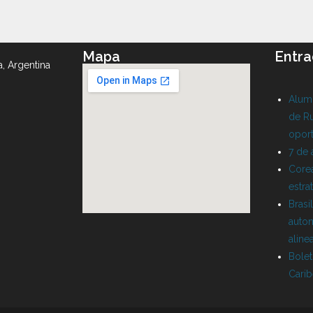
Mapa
Entra
a, Argentina
Alumn
de Ru
oport
7 de
Corea
estra
Brasi
auton
aline
Bolet
Cari