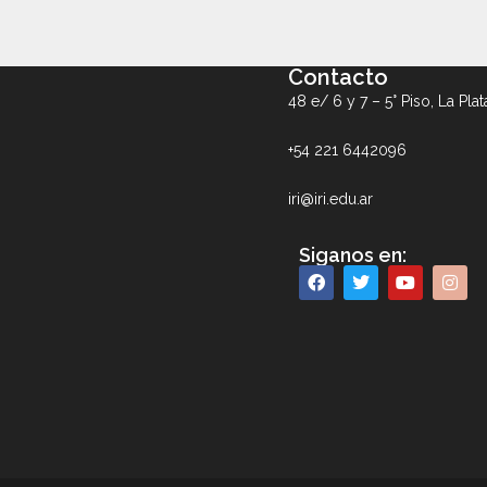
Contacto
48 e/ 6 y 7 – 5° Piso, La Plat
+54 221 6442096
iri@iri.edu.ar
Siganos en: