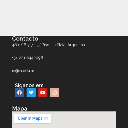
Contacto
48 e/ 6 y 7 – 5° Piso, La Plata, Argentina
+54 221 6442096
iri@iri.edu.ar
Siganos en:
Mapa