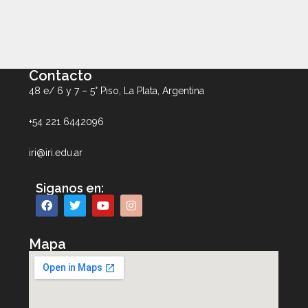
Contacto
48 e/ 6 y 7 – 5° Piso, La Plata, Argentina
+54 221 6442096
iri@iri.edu.ar
Siganos en:
Mapa