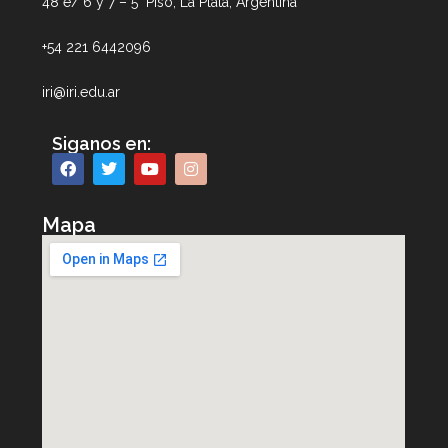
48 e/ 6 y 7 – 5° Piso, La Plata, Argentina
+54 221 6442096
iri@iri.edu.ar
Siganos en:
Mapa