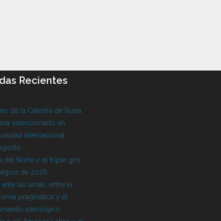
das Recientes
o de la Cátedra de Rusia
sia seleccionado en
unidad internacional
 agosto
 del Norte y el triple giro
tégico de 2026
l ante las urnas: entre la
omía pragmática y el
amiento ideológico