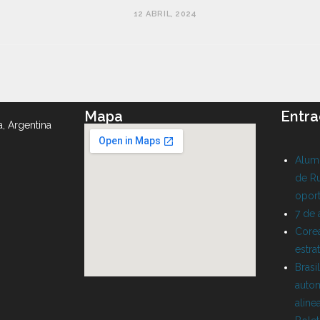
12 ABRIL, 2024
Mapa
Entra
a, Argentina
Alumn
de Ru
oport
7 de
Corea
estra
Brasi
auton
aline