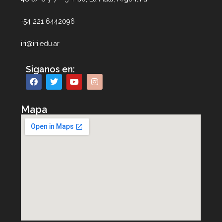
+54 221 6442096
iri@iri.edu.ar
Siganos en:
Mapa