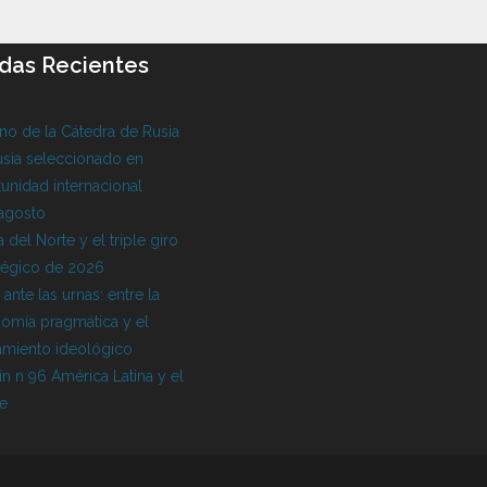
das Recientes
o de la Cátedra de Rusia
sia seleccionado en
unidad internacional
 agosto
 del Norte y el triple giro
tégico de 2026
l ante las urnas: entre la
omía pragmática y el
amiento ideológico
ín n 96 América Latina y el
be