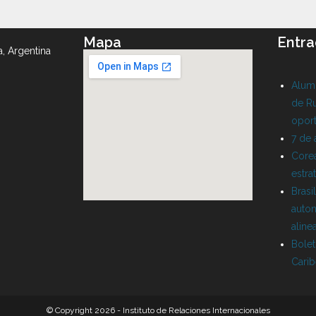
Mapa
Entra
a, Argentina
Alumn
de Ru
oport
7 de
Corea
estra
Brasi
auton
aline
Bolet
Cari
© Copyright 2026 - Instituto de Relaciones Internacionales