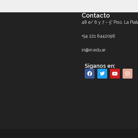
Contacto
48 e/ 6 y 7 – 5° Piso, La Plat
+54 221 6442096
iri@iri.edu.ar
Siganos en: