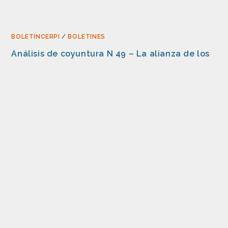
BOLETINCERPI
/
BOLETINES
Análisis de coyuntura N 49 – La alianza de los
estados del sahel y la reconfiguración
subregional
por María Viviana Viublioment
COMENTARIOS DESACTIVADOS
15 OCTUBRE, 2024
BOLETINCERPI
/
BOLETINES
Análisis de coyuntura N 48 – ¿Las ‘Nuevas
Guerras’ en el siglo XXI?Una mirada a los
conflictos contemporáneos