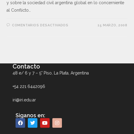
y sobre la sociedad civil argentina global en lo concerniente
al Conflicto…
COMENTARIOS DESACTIVADOS
15 MARZO, 2008
Contacto
48 e/ 6 y 7 – 5° Piso, La Plata, Argentina
+54 221 6442096
iri@iri.edu.ar
Siganos en: