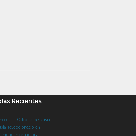
das Recientes
o de la Cátedra de Rusia
sia seleccionado en
unidad internacional