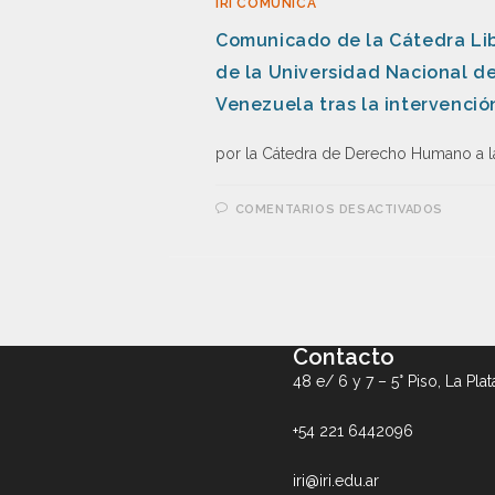
IRI COMUNICA
Comunicado de la Cátedra Li
de la Universidad Nacional de
Venezuela tras la intervenció
por la Cátedra de Derecho Humano a l
COMENTARIOS DESACTIVADOS
Contacto
48 e/ 6 y 7 – 5° Piso, La Plat
+54 221 6442096
iri@iri.edu.ar